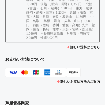
1,370円 信越 （新潟・長野）1,350円 北陸
（富山・ 石川・ 福井）1,200円 東海（岐阜・
静岡・愛知・三重）1,230円 近畿（滋賀・京
都・大阪・兵庫・奈良・和歌山）1,130円 中
国（鳥取・ 島根・岡山・ 広島・山口）1,080
円 四国（徳島・香川・愛媛・高知）九州（福
岡・佐賀・長崎・熊本・大分・宮崎・鹿児島）
1,040円 ＊長崎県五島市・対馬市・壱岐市
2,040円 沖縄3,020円
詳しい送料はこちら
お支払い方法について
銀行振込
詳しいお支払方法のご案内
芦屋貴兆陶家