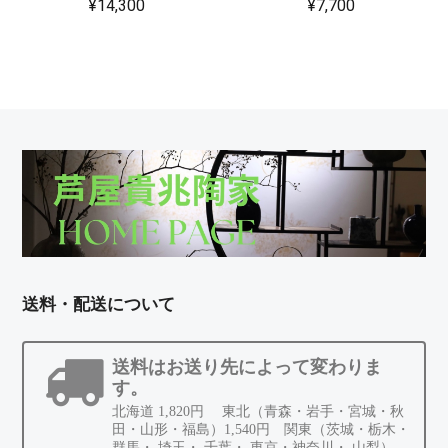
¥14,300
¥7,700
送料・配送について
送料はお送り先によって変わりま
す。
北海道 1,820円 東北（青森・岩手・宮城・秋
田・山形・福島）1,540円 関東（茨城・栃木・
群馬・ 埼玉・ 千葉・ 東京・神奈川・ 山梨）