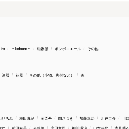
ro
＊kobaco＊
磁器膳
ボンボニエール
その他
・酒器
花器
その他（小物、脚付など）
碗
山ひろみ
種田真紀
岡晋吾
岡さつき
加藤幸治
川戸圭介
川
智仁
前田麻美
光藤佐
宮田竜司
柳川謙治
山本恭代
吉見螢