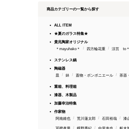
商品カテゴリーの一覧から探す
ALL ITEM
★夏のガラス特集★
貴兆陶家オリジナル
＊mayuhako＊
四方輪花重
涼筥 to＊i
ステンレス鍋
陶磁器
皿
鉢
蓋物・ボンボニエール
茶器
重箱、料理箱
漆器、木製品
加藤幸治特集
作家物
阿南維也
荒川蓮太郎
石田裕哉
漆
冨樫孝男
蝶野秀紀
中里進也
船木