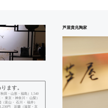
芦屋貴兆陶家
わります。
秋田・山形・福島）1,540
葉・ 東京・神奈川・ 山梨）
北陸（富山・ 石川・ 福井）
,230円 近畿（滋賀・京