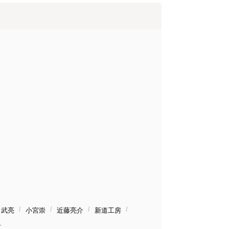
口武亮
小宮崇
近藤亮介
新道工房
石