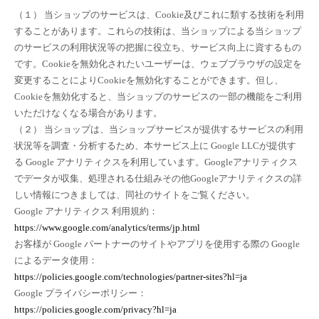
（１） 当ショップのサービスは、Cookie及びこれに類する技術を利用
することがあります。これらの技術は、当ショップによる当ショップ
のサービスの利用状況等の把握に役立ち、サービス向上に資するもの
です。Cookieを無効化されたいユーザーは、ウェブブラウザの設定を
変更することによりCookieを無効化することができます。但し、
Cookieを無効化すると、当ショップのサービスの一部の機能をご利用
いただけなくなる場合があります。
（２） 当ショップは、当ショップサービスが提供するサービスの利用
状況等を調査・分析するため、本サービス上に Google LLCが提供す
る Google アナリティクスを利用しています。Googleアナリティクス
でデータが収集、処理される仕組みその他Googleアナリティクスの詳
しい情報につきましては、同社のサイトをご覧ください。
Google アナリティクス 利用規約：
https://www.google.com/analytics/terms/jp.html
お客様が Google パートナーのサイトやアプリを使用する際の Google
によるデータ使用：
https://policies.google.com/technologies/partner-sites?hl=ja
Google プライバシーポリシー：
https://policies.google.com/privacy?hl=ja