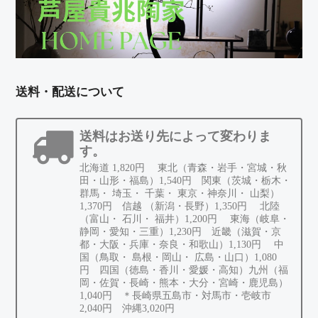
送料・配送について
送料はお送り先によって変わりま
す。
北海道 1,820円 東北（青森・岩手・宮城・秋
田・山形・福島）1,540円 関東（茨城・栃木・
群馬・ 埼玉・ 千葉・ 東京・神奈川・ 山梨）
1,370円 信越 （新潟・長野）1,350円 北陸
（富山・ 石川・ 福井）1,200円 東海（岐阜・
静岡・愛知・三重）1,230円 近畿（滋賀・京
都・大阪・兵庫・奈良・和歌山）1,130円 中
国（鳥取・ 島根・岡山・ 広島・山口）1,080
円 四国（徳島・香川・愛媛・高知）九州（福
岡・佐賀・長崎・熊本・大分・宮崎・鹿児島）
1,040円 ＊長崎県五島市・対馬市・壱岐市
2,040円 沖縄3,020円