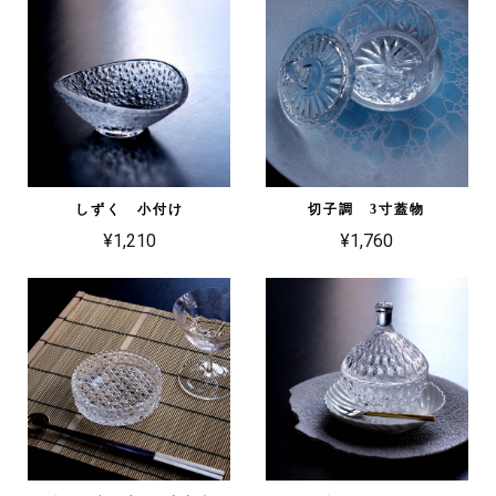
しずく 小付け
切子調 3寸蓋物
¥1,210
¥1,760