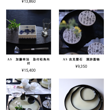
¥13,860
AS 加藤幸治 染付松角向
AS 吉見螢石 漢詩蓋物
付
¥9,350
¥15,400