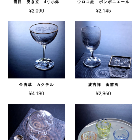
籠目 突き立 4寸小鉢
ウロコ紋 ボンボニエール
¥2,090
¥2,145
金唐草 カクテル
波吉祥 食前酒
¥4,180
¥2,860