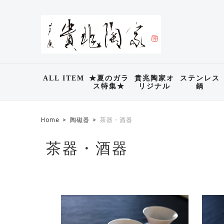
ALL ITEM
★夏のガラ
貴兆陶家オ
ステンレス
ス特集★
リジナル
鍋
Home
陶磁器
茶器・酒器
茶器・酒器