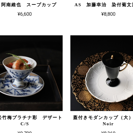
S 阿南維也 スープカップ
AS 加藤幸治 染付菊文
¥6,600
¥8,800
松竹梅プラチナ彩 デザート
蓋付きモダンカップ（大
C/S
Noir