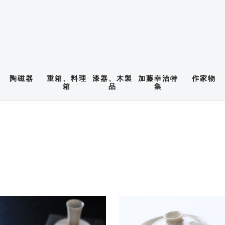
陶磁器
重箱、料理
漆器、木製
加藤幸治特
作家物
箱
品
集