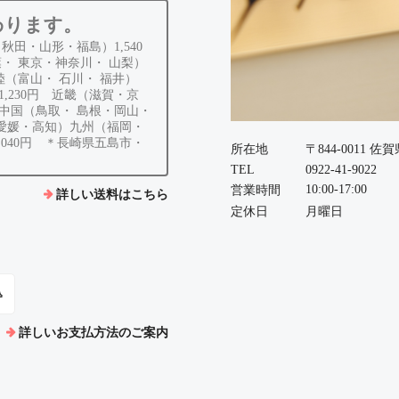
わります。
秋田・山形・福島）1,540
葉・ 東京・神奈川・ 山梨）
北陸（富山・ 石川・ 福井）
,230円 近畿（滋賀・京
 中国（鳥取・ 島根・岡山・
・愛媛・高知）九州（福岡・
040円 ＊長崎県五島市・
所在地
〒844-0011 
TEL
0922-41-9022
10:00-17:00
営業時間
詳しい送料はこちら
定休日
月曜日
込
詳しいお支払方法のご案内