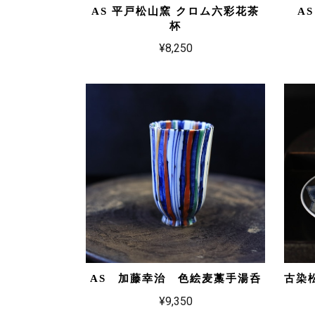
AS 平戸松山窯 クロム六彩花茶
A
杯
¥8,250
AS 加藤幸治 色絵麦藁手湯呑
古染
¥9,350