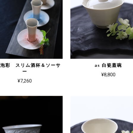
 泡彩 スリム酒杯＆ソーサ
as 白瓷蓋碗
ー
¥8,800
¥7,260