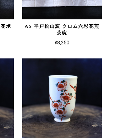
彩花ポ
AS 平戸松山窯 クロム六彩花煎
茶碗
¥8,250