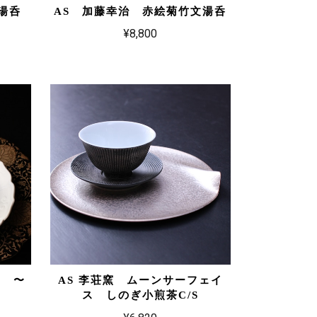
湯呑
AS 加藤幸治 赤絵菊竹文湯呑
¥8,800
） 〜
AS 李荘窯 ムーンサーフェイ
ス しのぎ小煎茶C/S