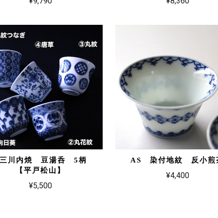
¥9,790
¥8,360
S 三川内焼 豆湯呑 5柄
AS 染付地紋 反小煎
【平戸松山】
¥4,400
¥5,500