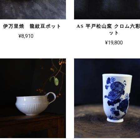
S 伊万里焼 龍紋豆ポット
AS 平戸松山窯 クロム六
ット
¥8,910
¥19,800